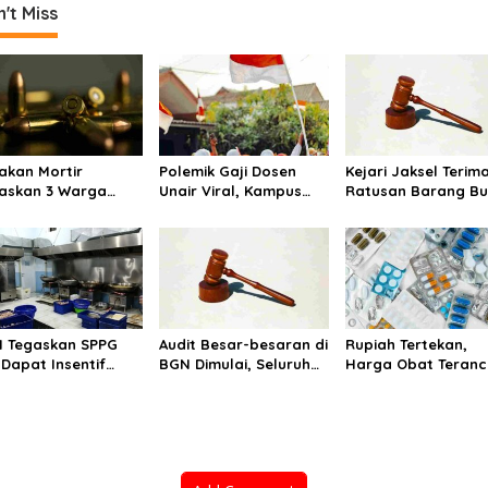
't Miss
akan Mortir
Polemik Gaji Dosen
Kejari Jaksel Terim
askan 3 Warga
Unair Viral, Kampus
Ratusan Barang Bu
dung Barat,
Tegaskan Penghasilan
Kasus Dugaan Fitn
uga Saat Memulung
Tak Hanya Gaji Pokok
Ijazah Jokowi
nisi Bekas
 Tegaskan SPPG
Audit Besar-besaran di
Rupiah Tertekan,
 Dapat Insentif
BGN Dimulai, Seluruh
Harga Obat Teran
t MBG Libur: No
Pengadaan Program
Naik hingga 20 Per
vice, No Pay
MBG Diperiksa
Pemerintah Tetapk
Batas Maksimal