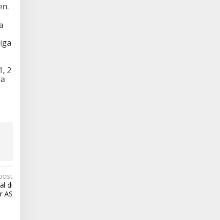
en.
a
iga
, 2
ma
post
l di
r AS