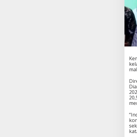
Kem
kel
mak
Dir
Dia
202
20,
men
“In
kon
sek
kat