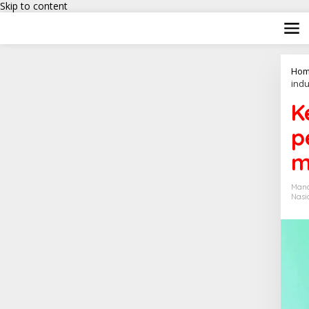
Skip to content
Hom
ind
K
p
m
Man
Nasi