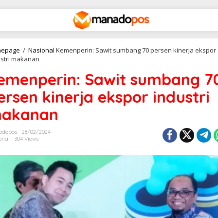
epage
/
Nasional
Kemenperin: Sawit sumbang 70 persen kinerja ekspor
ustri makanan
emenperin: Sawit sumbang 7
ersen kinerja ekspor industri
akanan
adopos
28/02/2024
onal
304 Views