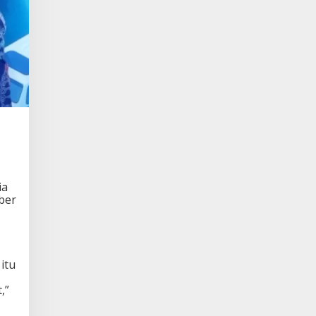
ia
ber
itu
,”