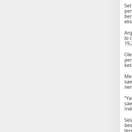
Set
pen
ber
eks
Ang
to c
19,
Ole
pen
ket
Men
saw
ner
“Ya
saw
Ind
Sel
bes
ter