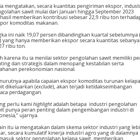
ia mengatakan, secara kuantitas pengiriman ekspor, indust
golahan sawit mulai dari Januari hingga September 2023
hasil memberikan kontribusi sebesar 22,9 ribu ton terhada
por komoditas makanan.
ka ini naik 19,07 persen dibandingkan kuartal sebelumnya 
) yang hanya memberikan ekspor secara kuantitas sebanya
27 ribu ton.
h karena itu ia menilai sektor pengolahan sawit memiliki p
ting dan strategis dalam menopang kestabilan serta
ahanan perekonomian nasional.
urutnya apabila capaian ekspor komoditas turunan kelap
it dikeluarkan (
exclude
), akan terjadi ketidakseimbangan
aca perdagangan.
ng perlu kami
highlight
adalah betapa industri pengolahan
it punya peran penting dalam pengembangan industri di
onesia,” ujarnya.
ain itu ia mengatakan dalam skema sektor industri yang leb
ar, secara kumulatif kinerja industri agro yang di dalamnya
masuk sektor pengolahan kelapa sawit, memberikan