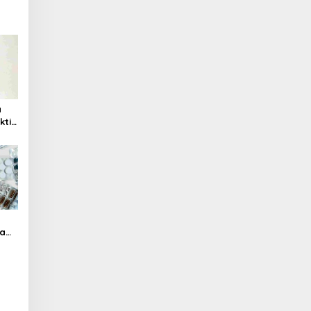
a
kti
ah
cam
sen,
an