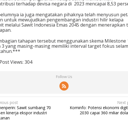
tribusi terhadap devisa negara di 2023 mencapai 8,53 pers
elumnya ia juga mengatakan pihaknya telah menyusun pet
an untuk mewujudkan pengembangan industri hilir kelapa
it melalui Sawit Indonesia Emas 2045 dengan menerapkan t
apan.
bagian tahapan tersebut menggunakan skema Milestone 1
 3 yang masing-masing memiliki interval target fokus sela
tahun.***
Post Views:
304
Follow Us
vious post
Next 
enperin: Sawit sumbang 70
Kominfo: Potensi ekonomi digita
en kinerja ekspor industri
2030 capai 360 miliar dola
anan