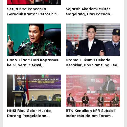
t
Setya Kita Pancasila
Sejarah Akademi Militer
i
Geruduk Kantor PetroChina,
Magelang, Dari Pacuan
Tuntut Pelunasan Pesangon
Kuda Jadi Sekolah Perwira
o
Pekerja Migas Sorong
n
Rano Tilaar: Dari Kopassus
Drama Hukum 1 Dekade
ke Gubernur Akmil,
Berakhir, Bos Samsung Lee
Menempa Generasi
Jae-yong Bebas dari
Pemimpin dengan Nurani
Tuduhan Penipuan
HNSI Riau Gelar Musda,
BTN Kenalkan KPR Subsidi
Dorong Pengelolaan
Indonesia dalam Forum
Sumber Daya Laut Secara
Keuangan Berkelanjutan
Berkelanjutan
Dunia