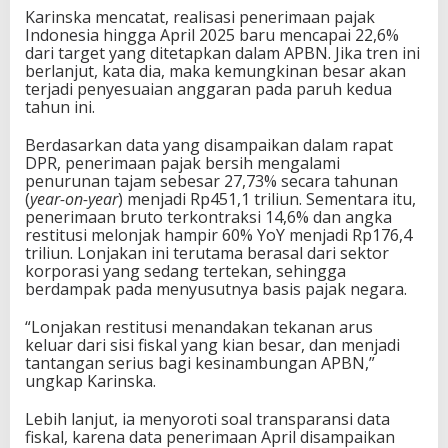
Karinska mencatat, realisasi penerimaan pajak
Indonesia hingga April 2025 baru mencapai 22,6%
dari target yang ditetapkan dalam APBN. Jika tren ini
berlanjut, kata dia, maka kemungkinan besar akan
terjadi penyesuaian anggaran pada paruh kedua
tahun ini.
Berdasarkan data yang disampaikan dalam rapat
DPR, penerimaan pajak bersih mengalami
penurunan tajam sebesar 27,73% secara tahunan
(
year-on-year
) menjadi Rp451,1 triliun. Sementara itu,
penerimaan bruto terkontraksi 14,6% dan angka
restitusi melonjak hampir 60% YoY menjadi Rp176,4
triliun. Lonjakan ini terutama berasal dari sektor
korporasi yang sedang tertekan, sehingga
berdampak pada menyusutnya basis pajak negara.
“Lonjakan restitusi menandakan tekanan arus
keluar dari sisi fiskal yang kian besar, dan menjadi
tantangan serius bagi kesinambungan APBN,”
ungkap Karinska.
Lebih lanjut, ia menyoroti soal transparansi data
fiskal, karena data penerimaan April disampaikan