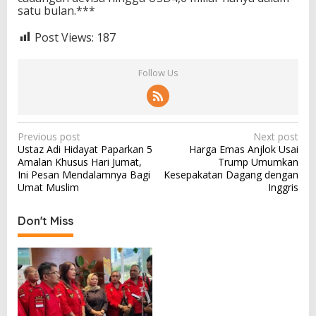
satu bulan.***
Post Views:
187
Follow Us
P
Previous post
Next post
Ustaz Adi Hidayat Paparkan 5
Harga Emas Anjlok Usai
o
Amalan Khusus Hari Jumat,
Trump Umumkan
s
Ini Pesan Mendalamnya Bagi
Kesepakatan Dagang dengan
Umat Muslim
Inggris
t
n
Don't Miss
a
v
i
g
a