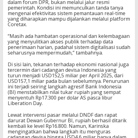
dalam forum DPR, bukan melalui jalur resmi
pemerintah. Kondisi ini memunculkan tanda tanya
mengenai efektivitas sistem pemantauan real-time
yang diharapkan mampu dijalankan melalui platform
Coretax.
“Masih ada hambatan operasional dan kelembagaan
yang menyulitkan akses publik terhadap data
penerimaan harian, padahal sistem digitalisasi sudah
seharusnya mempermudah,” tambahnya.
Di sisi lain, tekanan terhadap ekonomi nasional juga
tercermin dari cadangan devisa Indonesia yang
turun menjadi USD152,5 miliar per April 2025, dari
USD157,1 miliar pada bulan sebelumnya. Penurunan
ini terjadi seiring langkah agresif Bank Indonesia
(BI) menstabilkan nilai tukar rupiah yang sempat
menyentuh Rp17.300 per dolar AS pasca libur
Liberation Day.
Lewat intervensi pasar melalui DNDF dan rapat
darurat Dewan Gubernur BI, rupiah berhasil ditarik
kembali ke level Rp16.800. Namun, Karinska
mengingatkan bahwa langkah itu menguras
cadangan devisa hingga USD4,6 miliar hanya dalam