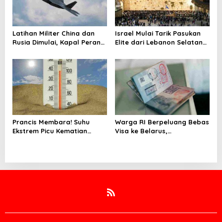
Latihan Militer China dan
Israel Mulai Tarik Pasukan
Rusia Dimulai, Kapal Perang
Elite dari Lebanon Selatan
Hingga Kapal Selam
di Tengah Ketegangan
Dikerahkan
dengan Hizbullah
Prancis Membara! Suhu
Warga RI Berpeluang Bebas
Ekstrem Picu Kematian
Visa ke Belarus,
Ribuan Orang dalam
Penerbangan Langsung
Sepekan
Jadi Target Baru