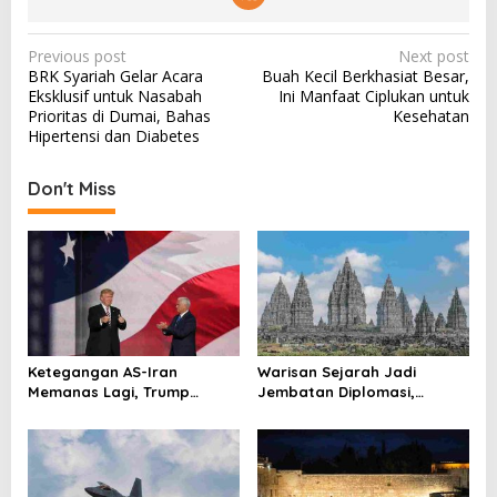
P
Previous post
Next post
BRK Syariah Gelar Acara
Buah Kecil Berkhasiat Besar,
o
Eksklusif untuk Nasabah
Ini Manfaat Ciplukan untuk
s
Prioritas di Dumai, Bahas
Kesehatan
Hipertensi dan Diabetes
t
n
Don't Miss
a
v
i
g
a
t
Ketegangan AS-Iran
Warisan Sejarah Jadi
i
Memanas Lagi, Trump
Jembatan Diplomasi,
Ancam Gempur Teheran
Prabowo-Modi Mulai Proyek
o
Konservasi Prambanan
n