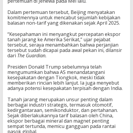
pertemuan di Jenewa pada Mei lalu.
Dalam pertemuan tersebut, Beijing menyatakan
komitmennya untuk mencabut sejumlah kebijakan
balasan non-tarif yang dikenakan sejak April 2025.
“Kesepahaman ini menyangkut percepatan ekspor
tanah jarang ke Amerika Serikat,” ujar pejabat
tersebut, seraya menambahkan bahwa perjanjian
tersebut sudah dicapai pada awal pekan ini, dilansir
dari
The Guardian.
Presiden Donald Trump sebelumnya telah
mengumumkan bahwa AS menandatangani
kesepakatan dengan Tiongkok, meski tidak
memberikan rincian lebih lanjut. Ia juga menyebut
adanya potensi kesepakatan terpisah dengan India.
Tanah jarang merupakan unsur penting dalam
berbagai industri strategis, termasuk otomotif,
kedirgantaraan, semikonduktor, dan pertahanan.
Sejak diberlakukannya tarif balasan oleh China,
ekspor berbagai mineral dan magnet penting
sempat tertunda, memicu gangguan pada rantai
pasok global.