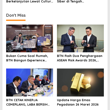
n
Berkelanjutan Lewat Culture
Siber di Tengah
Day 2025
Transformasi Digital,
Dorong Budaya Melek
Teknologi
Don't Miss
Bukan Cuma Soal Rumah,
BTN Raih Dua Penghargaan
BTN Bangun Experience
ASEAN Risk Awards 2026,
Lewat Fashion & Lifestyle
Bukti Transformasi
Manajemen Risiko
Berstandar Internasional
Perkuat Pertumbuhan
Berkelanjutan
BTN CETAK KINERJA
Update Harga Emas
CEMERLANG, LABA BERSIH
Pegadaian 26 Maret 2026
SEMESTER I/2026 MELESAT