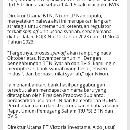
Rp1,5 triliun atau setara 1,4–1,5 kali nilai buku BVIS.
Direktur Utama BTN, Nixon LP Napitupulu,
menyatakan bahwa aksi ini merupakan langkah
strategis untuk memenuhi ketentuan regulator
terkait
spin-off
unit usaha syariah, sebagaimana
diatur dalam POJK No. 12 Tahun 2023 dan UU No. 4
Tahun 2023.
“Targetnya, proses
spin-off
akan rampung pada
Oktober atau November tahun ini. Dengan
penggabungan BTN Syariah dan BVIS, kami ingin
menciptakan bank syariah yang besar, efisien,
inklusif, dan berbasis nilai syariah,” ujar Nixon.
Ia menambahkan, bank hasil penggabungan
tersebut akan mendapatkan nama baru yang
ditetapkan oleh Presiden Prabowo Subianto,
berdasarkan usulan BTN dan Kementerian BUMN.
Perubahan nama dan struktur akan dibahas dalam
Rapat Umum Pemegang Saham (RUPS) BTN dan
BVIS.
Direktur Utama PT Victoria Investama, Aldo Jusuf