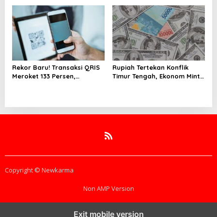
40,8% DAN NPL TURUN JADI
2,99%
Rekor Baru! Transaksi QRIS
Rupiah Tertekan Konflik
Meroket 133 Persen,
Timur Tengah, Ekonom Minta
Digitalisasi Finansial Kian
Pemerintah Siapkan
Masif
Langkah Antisipasi Jangka
Panjang
Copyright © Newkarma
Non AMP Version
Exit mobile version