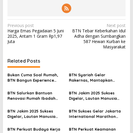
P
Previous post
Next post
Harga Emas Pegadaian 5 Juni
BTN Tebar Keberkahan Idul
o
2025, Antam 1 Gram Rp1,97
Adha dengan Sumbangkan
s
Juta
587 Hewan Kurban ke
Masyarakat
t
n
Related Posts
a
v
Bukan Cuma Soal Rumah,
BTN Syariah Gelar
BTN Bangun Experience
Rakernas, Mantapkan
i
Lewat Fashion & Lifestyle
Langkah Menuju Spin Off
g
Jadi Bank Umum Syariah
BTN Salurkan Bantuan
BTN Jakim 2025 Sukses
a
Renovasi Rumah Ibadah
Digelar, Lautan Manusia
Lewat Program TJSL
Penuhi Jalan Sudirman
t
Thamrin
BTN Jakim 2025 Sukses
BTN Sukses Gelar Jakarta
i
Digelar, Lautan Manusia
International Marathon
Penuhi Jalan Sudirman
2025
o
Thamrin
BTN Perkuat Budaya Kerja
BTN Perkuat Keamanan