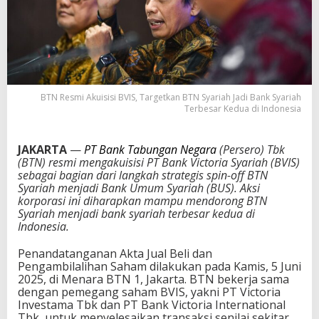
BTN Resmi Akuisisi BVIS, Targetkan BTN Syariah Jadi Bank Syariah
Terbesar Kedua di Indonesia
JAKARTA
—
PT Bank Tabungan Negara
(Persero) Tbk
(
BTN
) resmi mengakuisisi PT Bank Victoria Syariah (BVIS)
sebagai bagian dari langkah strategis spin-off BTN
Syariah menjadi Bank Umum Syariah (BUS). Aksi
korporasi ini diharapkan mampu mendorong BTN
Syariah menjadi bank syariah terbesar kedua di
Indonesia.
Penandatanganan Akta Jual Beli dan
Pengambilalihan Saham dilakukan pada Kamis, 5 Juni
2025, di Menara BTN 1, Jakarta. BTN bekerja sama
dengan pemegang saham BVIS, yakni PT Victoria
Investama Tbk dan PT Bank Victoria International
Tbk, untuk menyelesaikan transaksi senilai sekitar