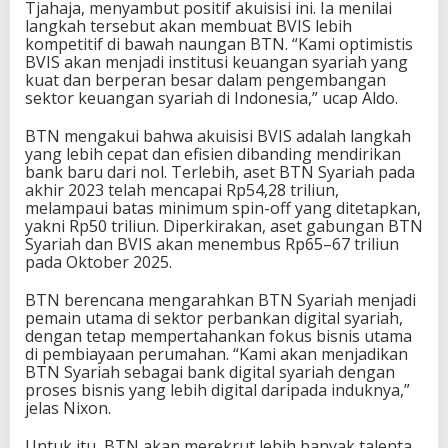
Tjahaja, menyambut positif akuisisi ini. Ia menilai
langkah tersebut akan membuat BVIS lebih
kompetitif di bawah naungan BTN. “Kami optimistis
BVIS akan menjadi institusi keuangan syariah yang
kuat dan berperan besar dalam pengembangan
sektor keuangan syariah di Indonesia,” ucap Aldo.
BTN mengakui bahwa akuisisi BVIS adalah langkah
yang lebih cepat dan efisien dibanding mendirikan
bank baru dari nol. Terlebih, aset BTN Syariah pada
akhir 2023 telah mencapai Rp54,28 triliun,
melampaui batas minimum spin-off yang ditetapkan,
yakni Rp50 triliun. Diperkirakan, aset gabungan BTN
Syariah dan BVIS akan menembus Rp65–67 triliun
pada Oktober 2025.
BTN berencana mengarahkan BTN Syariah menjadi
pemain utama di sektor perbankan digital syariah,
dengan tetap mempertahankan fokus bisnis utama
di pembiayaan perumahan. “Kami akan menjadikan
BTN Syariah sebagai bank digital syariah dengan
proses bisnis yang lebih digital daripada induknya,”
jelas Nixon.
Untuk itu, BTN akan merekrut lebih banyak talenta