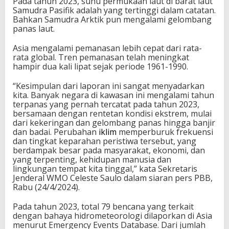
Pada tahun 2023, suhu permukaan laut di barat laut
Samudra Pasifik adalah yang tertinggi dalam catatan.
Bahkan Samudra Arktik pun mengalami gelombang
panas laut.
Asia mengalami pemanasan lebih cepat dari rata-
rata global. Tren pemanasan telah meningkat
hampir dua kali lipat sejak periode 1961-1990.
“Kesimpulan dari laporan ini sangat menyadarkan
kita. Banyak negara di kawasan ini mengalami tahun
terpanas yang pernah tercatat pada tahun 2023,
bersamaan dengan rentetan kondisi ekstrem, mulai
dari kekeringan dan gelombang panas hingga banjir
dan badai. Perubahan
iklim
memperburuk frekuensi
dan tingkat keparahan peristiwa tersebut, yang
berdampak besar pada masyarakat, ekonomi, dan
yang terpenting, kehidupan manusia dan
lingkungan tempat kita tinggal,” kata Sekretaris
Jenderal WMO Celeste Saulo dalam siaran pers PBB,
Rabu (24/4/2024).
Pada tahun 2023, total 79 bencana yang terkait
dengan bahaya hidrometeorologi dilaporkan di Asia
menurut Emergency Events Database. Dari jumlah