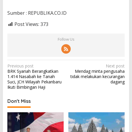
Sumber : REPUBLIKA.CO.ID
Post Views:
373
Follow Us
P
Previous post
Next post
BRK Syariah Berangkatkan
Mendag minta pengusaha
o
1.414 Nasabah ke Tanah
tidak melakukan kecurangan
s
Suci, JCH Wilayah Pekanbaru
dagang
Ikuti Bimbingan Haji
t
n
Don't Miss
a
v
i
g