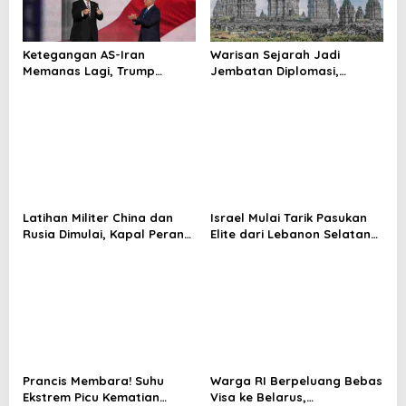
a
t
Ketegangan AS-Iran
Warisan Sejarah Jadi
i
Memanas Lagi, Trump
Jembatan Diplomasi,
Ancam Gempur Teheran
Prabowo-Modi Mulai Proyek
o
Konservasi Prambanan
n
Latihan Militer China dan
Israel Mulai Tarik Pasukan
Rusia Dimulai, Kapal Perang
Elite dari Lebanon Selatan
Hingga Kapal Selam
di Tengah Ketegangan
Dikerahkan
dengan Hizbullah
Prancis Membara! Suhu
Warga RI Berpeluang Bebas
Ekstrem Picu Kematian
Visa ke Belarus,