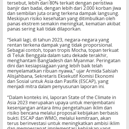
tersebut, lebih dari 80% terkait dengan peristiwa
banjir dan badai, dengan lebih dari 2.000 korban jiwa
dan sembilan juta orang terkena dampak langsung.
Meskipun risiko kesehatan yang ditimbulkan oleh
panas ekstrem semakin meningkat, kematian akibat
panas sering kali tidak dilaporkan.
“Sekali lagi, di tahun 2023, negara-negara yang
rentan terkena dampak yang tidak proporsional.
Sebagai contoh, topan tropis Mocha, topan terkuat
di Teluk Benggala dalam satu dekade terakhir,
menghantam Bangladesh dan Myanmar. Peringatan
dini dan kesiapsiagaan yang lebih baik telah
menyelamatkan ribuan nyawa,” ujar Armida Salsiah
Alisjahbana, Sekretaris Eksekutif Komisi Ekonomi
dan Sosial untuk Asia dan Pasifik (ESCAP), yang
menjadi mitra dalam penyusunan laporan ini.
“Dalam konteks ini, laporan State of the Climate in
Asia 2023 merupakan upaya untuk menjembatani
kesenjangan antara ilmu pengetahuan iklim dan
risiko bencana melalui proposal kebijakan berbasis
bukti. ESCAP dan WMO, melalui kemitraan, akan
terus berinvestasi untuk meningkatkan ambisi iklim
dan mempercepat implementasi kebijakan yang