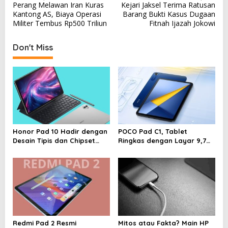
Perang Melawan Iran Kuras
Kejari Jaksel Terima Ratusan
o
Kantong AS, Biaya Operasi
Barang Bukti Kasus Dugaan
s
Militer Tembus Rp500 Triliun
Fitnah Ijazah Jokowi
t
Don't Miss
n
a
v
i
g
a
Honor Pad 10 Hadir dengan
POCO Pad C1, Tablet
t
Desain Tipis dan Chipset
Ringkas dengan Layar 9,7
i
Super Kencang
Inci dan Baterai 7.600 mAh
o
n
Redmi Pad 2 Resmi
Mitos atau Fakta? Main HP