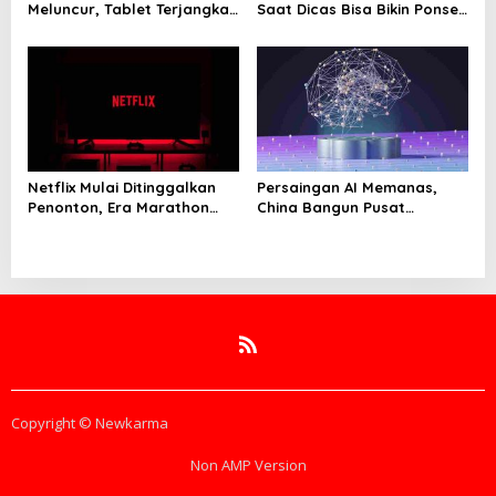
Meluncur, Tablet Terjangkau
Saat Dicas Bisa Bikin Ponsel
dengan Layar Luas dan
Cepat Rusak
Performa Kencang
Netflix Mulai Ditinggalkan
Persaingan AI Memanas,
Penonton, Era Marathon
China Bangun Pusat
Series Disebut Mulai
Komputasi Super untuk
Berakhir
Latih Model Canggih
Copyright © Newkarma
Non AMP Version