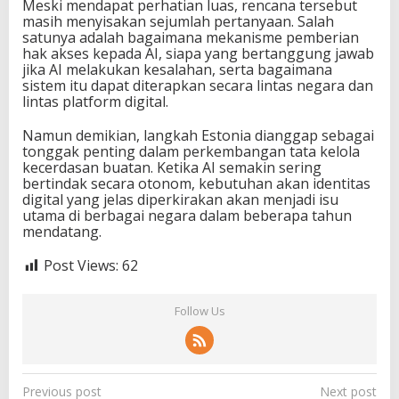
Meski mendapat perhatian luas, rencana tersebut
masih menyisakan sejumlah pertanyaan. Salah
satunya adalah bagaimana mekanisme pemberian
hak akses kepada AI, siapa yang bertanggung jawab
jika AI melakukan kesalahan, serta bagaimana
sistem itu dapat diterapkan secara lintas negara dan
lintas platform digital.
Namun demikian, langkah Estonia dianggap sebagai
tonggak penting dalam perkembangan tata kelola
kecerdasan buatan. Ketika AI semakin sering
bertindak secara otonom, kebutuhan akan identitas
digital yang jelas diperkirakan akan menjadi isu
utama di berbagai negara dalam beberapa tahun
mendatang.
Post Views:
62
Follow Us
P
Previous post
Next post