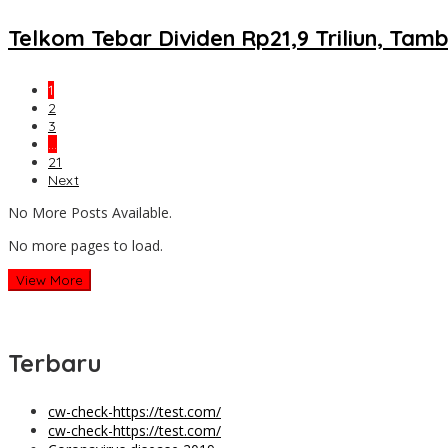
Telkom Tebar Dividen Rp21,9 Triliun, Tam
1
2
3
…
21
Next
No More Posts Available.
No more pages to load.
View More
Terbaru
cw-check-https://test.com/
cw-check-https://test.com/