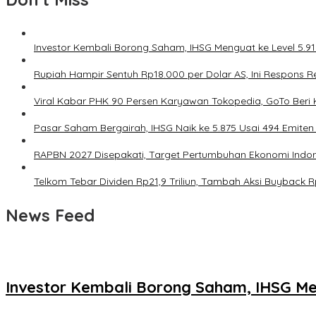
Investor Kembali Borong Saham, IHSG Menguat ke Level 5.912
Rupiah Hampir Sentuh Rp18.000 per Dolar AS, Ini Respons R
Viral Kabar PHK 90 Persen Karyawan Tokopedia, GoTo Beri Kl
Pasar Saham Bergairah, IHSG Naik ke 5.875 Usai 494 Emiten
RAPBN 2027 Disepakati, Target Pertumbuhan Ekonomi Indon
Telkom Tebar Dividen Rp21,9 Triliun, Tambah Aksi Buyback Rp
News Feed
Investor Kembali Borong Saham, IHSG Men