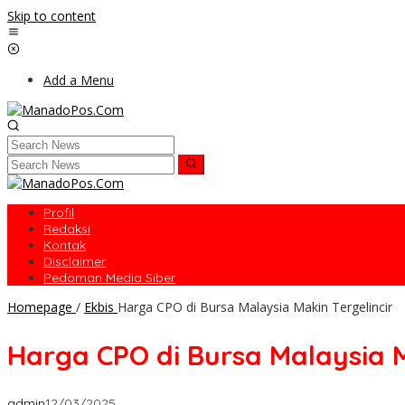
Skip to content
Add a Menu
Profil
Redaksi
Kontak
Disclaimer
Pedoman Media Siber
Homepage
/
Ekbis
Harga CPO di Bursa Malaysia Makin Tergelincir
Harga CPO di Bursa Malaysia M
admin
12/03/2025