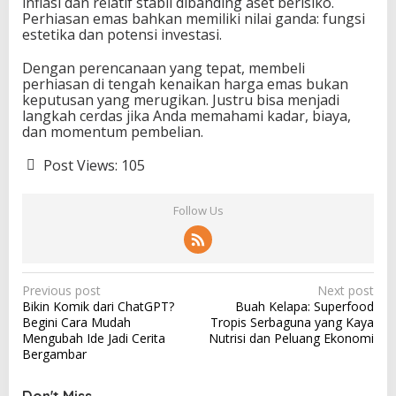
inflasi dan relatif stabil dibanding aset berisiko.
Perhiasan emas bahkan memiliki nilai ganda: fungsi
estetika dan potensi investasi.
Dengan perencanaan yang tepat, membeli
perhiasan di tengah kenaikan harga emas bukan
keputusan yang merugikan. Justru bisa menjadi
langkah cerdas jika Anda memahami kadar, biaya,
dan momentum pembelian.
Post Views:
105
Follow Us
P
Previous post
Next post
Bikin Komik dari ChatGPT?
Buah Kelapa: Superfood
o
Begini Cara Mudah
Tropis Serbaguna yang Kaya
s
Mengubah Ide Jadi Cerita
Nutrisi dan Peluang Ekonomi
Bergambar
t
n
Don't Miss