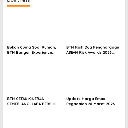
a
v
i
g
a
t
Bukan Cuma Soal Rumah,
BTN Raih Dua Penghargaan
i
BTN Bangun Experience
ASEAN Risk Awards 2026,
Lewat Fashion & Lifestyle
Bukti Transformasi
o
Manajemen Risiko
n
Berstandar Internasional
Perkuat Pertumbuhan
Berkelanjutan
BTN CETAK KINERJA
Update Harga Emas
CEMERLANG, LABA BERSIH
Pegadaian 26 Maret 2026
SEMESTER I/2026 MELESAT
40,8% DAN NPL TURUN JADI
2,99%