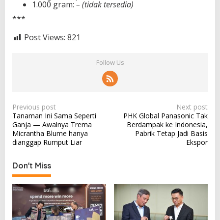
1.000 gram:
– (tidak tersedia)
***
Post Views:
821
Follow Us
P
Previous post
Next post
Tanaman Ini Sama Seperti
PHK Global Panasonic Tak
o
Ganja — Awalnya Trema
Berdampak ke Indonesia,
s
Micrantha Blume hanya
Pabrik Tetap Jadi Basis
dianggap Rumput Liar
Ekspor
t
n
Don't Miss
a
v
i
g