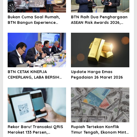
a
t
Bukan Cuma Soal Rumah,
BTN Raih Dua Penghargaan
i
BTN Bangun Experience
ASEAN Risk Awards 2026,
Lewat Fashion & Lifestyle
Bukti Transformasi
o
Manajemen Risiko
n
Berstandar Internasional
Perkuat Pertumbuhan
Berkelanjutan
BTN CETAK KINERJA
Update Harga Emas
CEMERLANG, LABA BERSIH
Pegadaian 26 Maret 2026
SEMESTER I/2026 MELESAT
40,8% DAN NPL TURUN JADI
2,99%
Rekor Baru! Transaksi QRIS
Rupiah Tertekan Konflik
Meroket 133 Persen,
Timur Tengah, Ekonom Minta