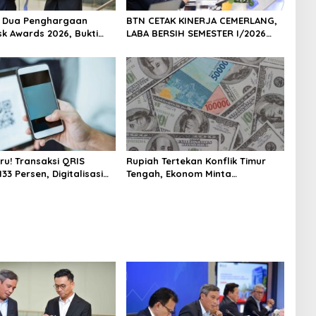
h Dua Penghargaan
BTN CETAK KINERJA CEMERLANG,
sk Awards 2026, Bukti
LABA BERSIH SEMESTER I/2026
masi Manajemen Risiko
MELESAT 40,8% DAN NPL TURUN
ar Internasional
JADI 2,99%
 Pertumbuhan
jutan
ru! Transaksi QRIS
Rupiah Tertekan Konflik Timur
33 Persen, Digitalisasi
Tengah, Ekonom Minta
 Kian Masif
Pemerintah Siapkan Langkah
Antisipasi Jangka Panjang