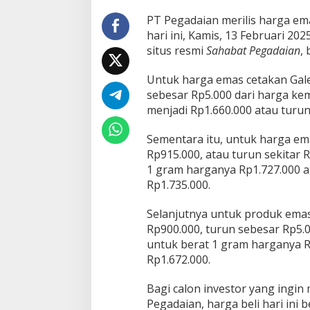
a
PT Pegadaian merilis harga em
m
hari ini, Kamis, 13 Februari 202
,
U
situs resmi
Sahabat Pegadaian
,
B
S
Untuk harga emas cetakan Gale
&
sebesar Rp5.000 dari harga ke
G
menjadi Rp1.660.000 atau turun
a
l
e
Sementara itu, untuk harga em
r
Rp915.000, atau turun sekitar 
i
1 gram harganya Rp1.727.000 at
2
Rp1.735.000.
4
K
o
Selanjutnya untuk produk emas
m
Rp900.000, turun sebesar Rp5.
p
untuk berat 1 gram harganya R
a
Rp1.672.000.
k
T
u
Bagi calon investor yang ingin 
r
Pegadaian, harga beli hari ini 