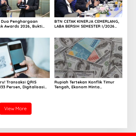
h Dua Penghargaan
BTN CETAK KINERJA CEMERLANG,
sk Awards 2026, Bukti
LABA BERSIH SEMESTER I/2026
masi Manajemen Risiko
MELESAT 40,8% DAN NPL TURUN
ar Internasional
JADI 2,99%
 Pertumbuhan
jutan
ru! Transaksi QRIS
Rupiah Tertekan Konflik Timur
33 Persen, Digitalisasi
Tengah, Ekonom Minta
 Kian Masif
Pemerintah Siapkan Langkah
Antisipasi Jangka Panjang
View More