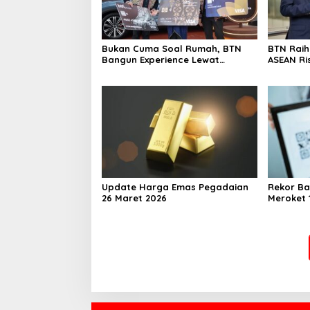
Bukan Cuma Soal Rumah, BTN
BTN Rai
Bangun Experience Lewat
ASEAN Ri
Fashion & Lifestyle
Transfor
Berstand
Perkuat
Berkelan
Update Harga Emas Pegadaian
Rekor Ba
26 Maret 2026
Meroket 1
Finansial