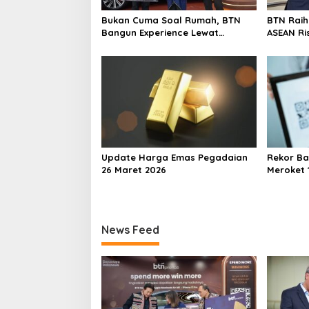
t
Bukan Cuma Soal Rumah, BTN
BTN Rai
i
Bangun Experience Lewat
ASEAN Ri
Fashion & Lifestyle
Transfor
o
Berstand
Perkuat
n
Berkelan
Update Harga Emas Pegadaian
Rekor Ba
26 Maret 2026
Meroket 1
Finansial
News Feed