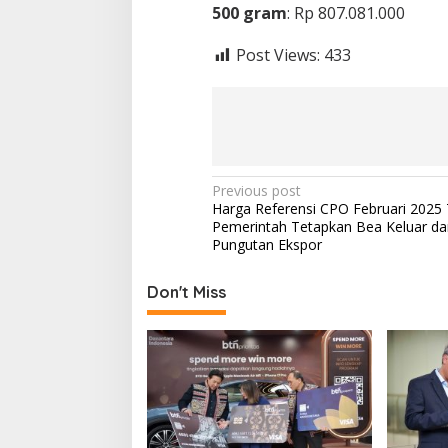
500 gram
: Rp 807.081.000
Post Views:
433
P
Previous post
Harga Referensi CPO Februari 2025 
o
Pemerintah Tetapkan Bea Keluar da
s
Pungutan Ekspor
t
Don't Miss
n
a
v
i
g
a