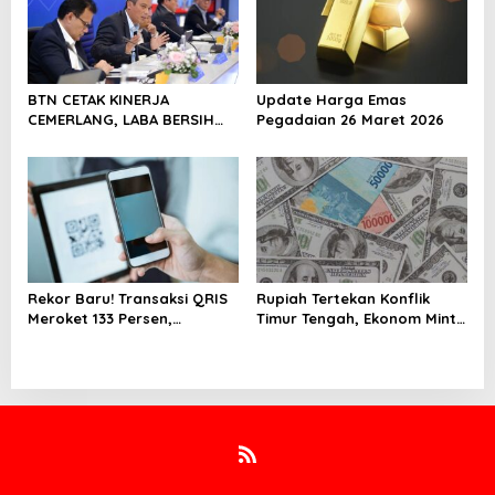
Perkuat Pertumbuhan
Berkelanjutan
BTN CETAK KINERJA
Update Harga Emas
CEMERLANG, LABA BERSIH
Pegadaian 26 Maret 2026
SEMESTER I/2026 MELESAT
40,8% DAN NPL TURUN JADI
2,99%
Rekor Baru! Transaksi QRIS
Rupiah Tertekan Konflik
Meroket 133 Persen,
Timur Tengah, Ekonom Minta
Digitalisasi Finansial Kian
Pemerintah Siapkan
Masif
Langkah Antisipasi Jangka
Panjang