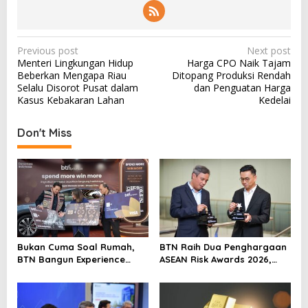
P
Previous post
Next post
Menteri Lingkungan Hidup
Harga CPO Naik Tajam
o
Beberkan Mengapa Riau
Ditopang Produksi Rendah
s
Selalu Disorot Pusat dalam
dan Penguatan Harga
Kasus Kebakaran Lahan
Kedelai
t
n
Don't Miss
a
v
i
g
a
t
Bukan Cuma Soal Rumah,
BTN Raih Dua Penghargaan
i
BTN Bangun Experience
ASEAN Risk Awards 2026,
Lewat Fashion & Lifestyle
Bukti Transformasi
o
Manajemen Risiko
n
Berstandar Internasional