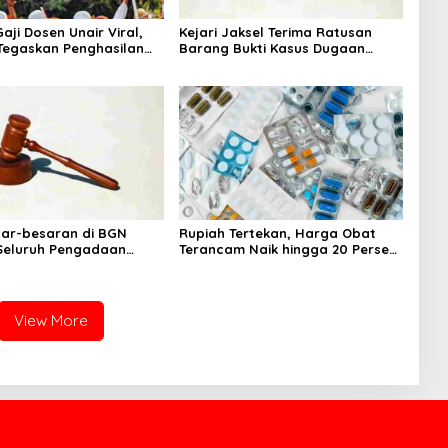
aji Dosen Unair Viral,
Kejari Jaksel Terima Ratusan
egaskan Penghasilan
Barang Bukti Kasus Dugaan
a Gaji Pokok
Fitnah Ijazah Jokowi
sar-besaran di BGN
Rupiah Tertekan, Harga Obat
 Seluruh Pengadaan
Terancam Naik hingga 20 Persen,
MBG Diperiksa
Pemerintah Tetapkan Batas
Maksimal
View More