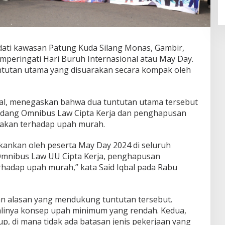
ti kawasan Patung Kuda Silang Monas, Gambir,
mperingati Hari Buruh Internasional atau May Day.
tuntutan utama yang disuarakan secara kompak oleh
qbal, menegaskan bahwa dua tuntutan utama tersebut
dang Omnibus Law Cipta Kerja dan penghapusan
lakan terhadap upah murah.
kankan oleh peserta May Day 2024 di seluruh
Omnibus Law UU Cipta Kerja, penghapusan
rhadap upah murah,” kata Said Iqbal pada Rabu
an alasan yang mendukung tuntutan tersebut.
alinya konsep upah minimum yang rendah. Kedua,
p, di mana tidak ada batasan jenis pekerjaan yang