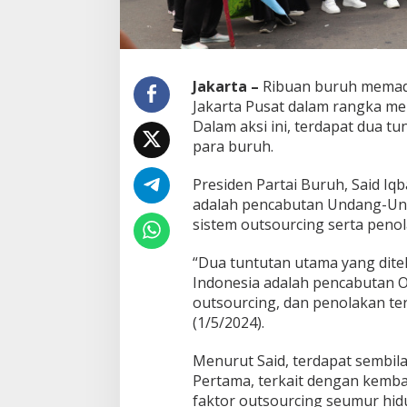
U
p
a
h
M
Jakarta –
Ribuan buruh memada
u
Jakarta Pusat dalam rangka me
r
Dalam aksi ini, terdapat dua 
a
para buruh.
h
J
a
Presiden Partai Buruh, Said I
d
adalah pencabutan Undang-Un
i
sistem outsourcing serta peno
T
u
n
“Dua tuntutan utama yang dite
t
Indonesia adalah pencabutan 
u
outsourcing, dan penolakan te
t
(1/5/2024).
a
n
U
Menurut Said, terdapat sembil
t
Pertama, terkait dengan kemb
a
faktor outsourcing seumur hidu