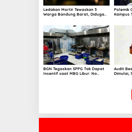
Ledakan Mortir Tewaskan 3
Polemik G
Warga Bandung Barat, Diduga
Kampus T
Saat Memulung Amunisi Bekas
Tak Hany
BGN Tegaskan SPPG Tak Dapat
Audit Be
Insentif saat MBG Libur: No
Dimulai,
Service, No Pay
Program 