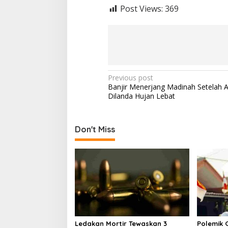
Post Views:
369
P
Previous post
Banjir Menerjang Madinah Setelah A
o
Dilanda Hujan Lebat
s
t
Don't Miss
n
a
v
i
g
a
t
Ledakan Mortir Tewaskan 3
Polemik G