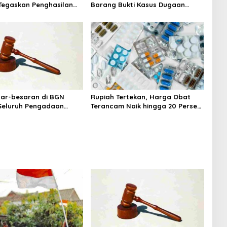
egaskan Penghasilan
Barang Bukti Kasus Dugaan
a Gaji Pokok
Fitnah Ijazah Jokowi
sar-besaran di BGN
Rupiah Tertekan, Harga Obat
 Seluruh Pengadaan
Terancam Naik hingga 20 Persen,
MBG Diperiksa
Pemerintah Tetapkan Batas
Maksimal