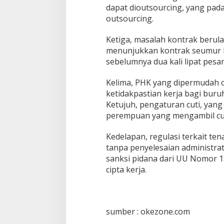
m
dapat dioutsourcing, yang pa
a
outsourcing.
K
a
u
Ketiga, masalah kontrak berula
m
menunjukkan kontrak seumur h
B
sebelumnya dua kali lipat pesa
u
r
u
Kelima, PHK yang dipermudah 
h
ketidakpastian kerja bagi buru
Ketujuh, pengaturan cuti, yan
perempuan yang mengambil cuti
Kedelapan, regulasi terkait t
tanpa penyelesaian administrat
sanksi pidana dari UU Nomor 
cipta kerja.
sumber : okezone.com