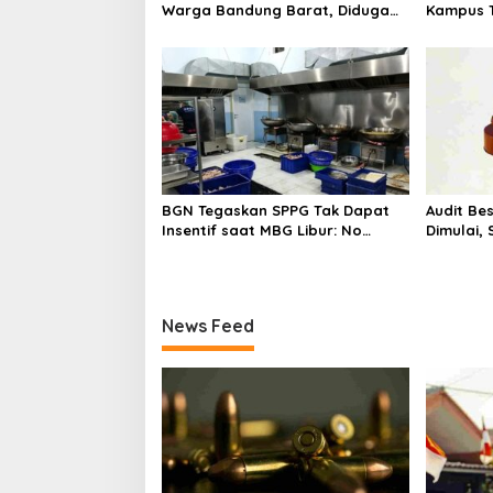
i
Warga Bandung Barat, Diduga
Kampus T
Saat Memulung Amunisi Bekas
Tak Hany
o
n
BGN Tegaskan SPPG Tak Dapat
Audit Be
Insentif saat MBG Libur: No
Dimulai,
Service, No Pay
Program 
News Feed