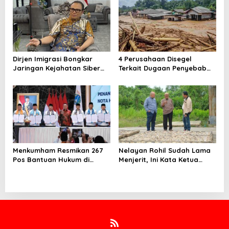
o
Keras
n
Dirjen Imigrasi Bongkar
4 Perusahaan Disegel
Jaringan Kejahatan Siber
Terkait Dugaan Penyebab
Internasional, Puluhan WNA
Banjir Sumatera, KLH
Tiongkok Diamankan
Periksa 8 Perusahaan di DAS
Batang Toru
Menkumham Resmikan 267
Nelayan Rohil Sudah Lama
Pos Bantuan Hukum di
Menjerit, Ini Kata Ketua
Jakarta
HNSI Riau soal
Penyelewengan BBM di
Rokan Hilir