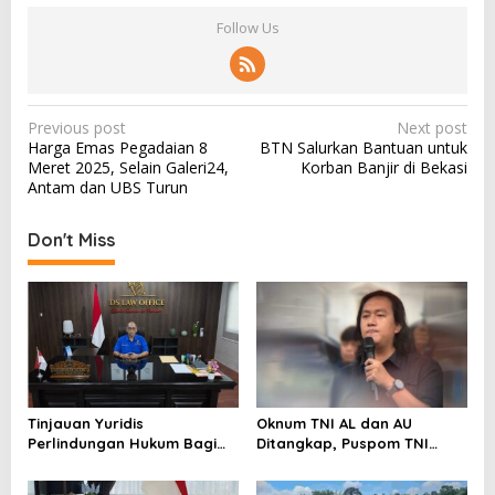
Follow Us
P
Previous post
Next post
Harga Emas Pegadaian 8
BTN Salurkan Bantuan untuk
o
Meret 2025, Selain Galeri24,
Korban Banjir di Bekasi
s
Antam dan UBS Turun
t
Don't Miss
n
a
v
i
g
a
Tinjauan Yuridis
Oknum TNI AL dan AU
t
Perlindungan Hukum Bagi
Ditangkap, Puspom TNI
i
Tenaga SPPG di Program
Ungkap Identitas Penyerang
MBG
Aktivis Kontras dengan Air