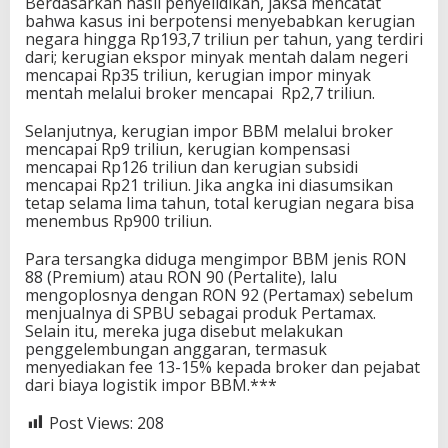
Berdasarkan hasil penyelidikan, jaksa mencatat
bahwa kasus ini berpotensi menyebabkan kerugian
negara hingga Rp193,7 triliun per tahun, yang terdiri
dari; kerugian ekspor minyak mentah dalam negeri
mencapai Rp35 triliun, kerugian impor minyak
mentah melalui broker mencapai Rp2,7 triliun.
Selanjutnya, kerugian impor BBM melalui broker
mencapai Rp9 triliun, kerugian kompensasi
mencapai Rp126 triliun dan kerugian subsidi
mencapai Rp21 triliun. Jika angka ini diasumsikan
tetap selama lima tahun, total kerugian negara bisa
menembus Rp900 triliun.
Para tersangka diduga mengimpor BBM jenis RON
88 (Premium) atau RON 90 (Pertalite), lalu
mengoplosnya dengan RON 92 (Pertamax) sebelum
menjualnya di SPBU sebagai produk Pertamax.
Selain itu, mereka juga disebut melakukan
penggelembungan anggaran, termasuk
menyediakan fee 13-15% kepada broker dan pejabat
dari biaya logistik impor BBM.***
Post Views:
208