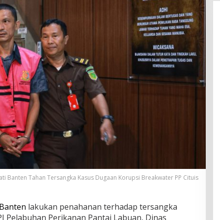
ati Banten Tahan Tersangka Kasus Dugaan Korupsi Breakwater PP Cituis
 Banten
lakukan penahanan terhadap tersangka
UPI Pelabuhan Perikanan Pantai Labuan, Dinas