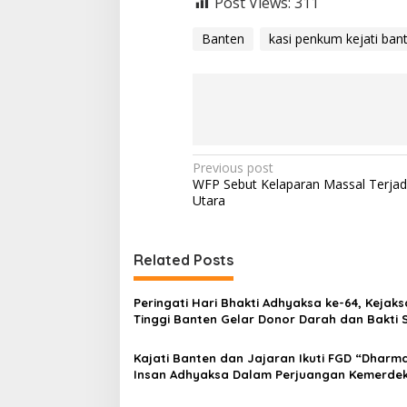
Post Views:
311
Banten
kasi penkum kejati ban
P
Previous post
WFP Sebut Kelaparan Massal Terjadi
o
Utara
s
t
Related Posts
n
a
Peringati Hari Bhakti Adhyaksa ke-64, Kejak
v
Tinggi Banten Gelar Donor Darah dan Bakti S
i
Kajati Banten dan Jajaran Ikuti FGD “Dharma
g
Insan Adhyaksa Dalam Perjuangan Kemerde
Indonesia”
a