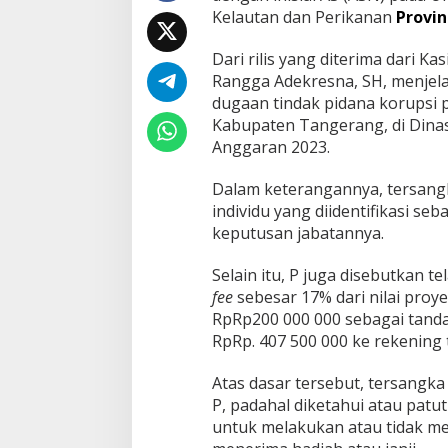
Kelautan dan Perikanan
Provin
u
g
a
Dari rilis yang diterima dari 
a
Rangga Adekresna, SH, menjel
n
dugaan tindak pidana korupsi 
K
Kabupaten Tangerang, di Dinas
o
r
Anggaran 2023.
u
p
Dalam keterangannya, tersangk
s
individu yang diidentifikasi s
i
keputusan jabatannya.
B
r
e
Selain itu, P juga disebutkan
a
fee
sebesar 17% dari nilai pro
k
RpRp200 000 000 sebagai tanda 
w
RpRp. 407 500 000 ke rekening 
a
t
e
Atas dasar tersebut, tersangka
r
P, padahal diketahui atau patut
P
untuk melakukan atau tidak me
P