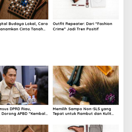
ital Budaya Lokal, Cara
Outfit Repeater: Dari “Fashion
nanamkan Cinta Tanah
Crime” Jadi Tren Positif
Dini
nsus DPRD Riau,
Memilih Sampo Non-SLS yang
: Dorong APBD “Kembali
Tepat untuk Rambut dan Kulit
git”
Kepala yang Lebih Sehat