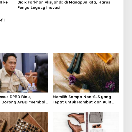
I ke
Didik Farkhan Alisyahdi: di Manapun Kita, Harus
Punya Legacy Inovasi
fil
nsus DPRD Riau,
Memilih Sampo Non-SLS yang
: Dorong APBD “Kembali
Tepat untuk Rambut dan Kulit
git”
Kepala yang Lebih Sehat