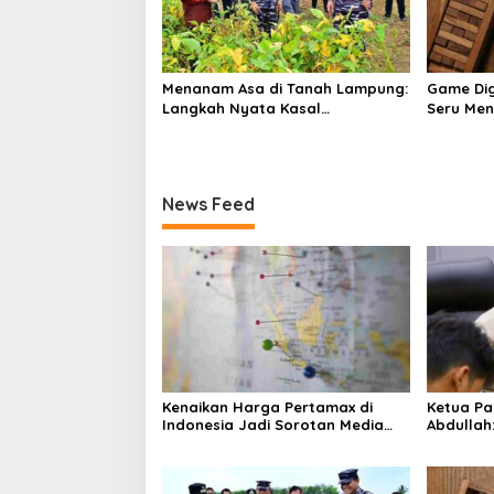
Menanam Asa di Tanah Lampung:
Game Dig
Langkah Nyata Kasal
Seru Me
Muhammad Ali untuk Wujudkan
Air Sejak 
Kemandirian Pangan
News Feed
Kenaikan Harga Pertamax di
Ketua Pa
Indonesia Jadi Sorotan Media
Abdullah
Asing, Perbandingan dengan
ke Dua Di
Negara ASEAN Mencuat