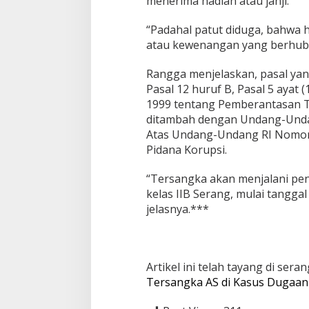
menerima hadiah atau janji.
C
i
t
“Padahal patut diduga, bahwa h
u
atau kewenangan yang berhubu
i
s
Rangga menjelaskan, pasal yan
Pasal 12 huruf B, Pasal 5 ayat 
1999 tentang Pemberantasan T
ditambah dengan Undang-Unda
Atas Undang-Undang RI Nomor
Pidana Korupsi.
“Tersangka akan menjalani pe
kelas IIB Serang, mulai tangga
jelasnya.***
Artikel ini telah tayang di ser
Tersangka AS di Kasus Dugaan 