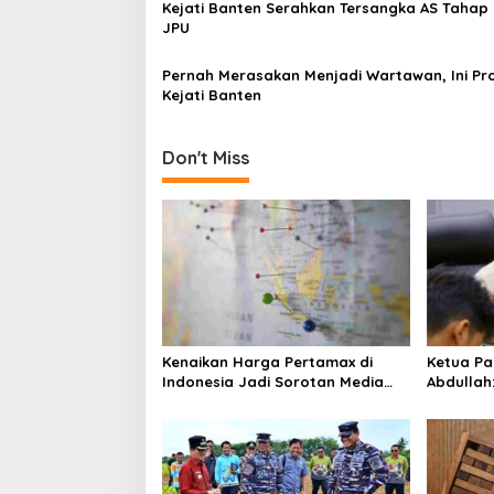
Kejati Banten Serahkan Tersangka AS Tahap I
t
JPU
i
Pernah Merasakan Menjadi Wartawan, Ini Pro
o
Kejati Banten
n
Don't Miss
Kenaikan Harga Pertamax di
Ketua Pa
Indonesia Jadi Sorotan Media
Abdullah
Asing, Perbandingan dengan
ke Dua Di
Negara ASEAN Mencuat