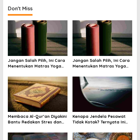
t
Don't Miss
n
a
v
i
g
a
Jangan Salah Pilih, Ini Cara
Jangan Salah Pilih, Ini Cara
t
Menentukan Matras Yoga
Menentukan Matras Yoga
i
yang Tepat
yang Tepat
o
n
Membaca Al-Qur’an Diyakini
Kenapa Jendela Pesawat
Bantu Redakan Stres dan
Tidak Kotak? Ternyata Ini
Tenangkan Pikiran
Alasan Teknis di Baliknya