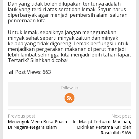
Dan yang tidak boleh dilupakan tentunya adalah
lauk yang terdiri atas serat dan lemak. Sayur harus
diperbanyak agar menjadi pembersih alami saluran
pencernaan kita.
Untuk lemak, sebaiknya jangan menggunakan
minyak sehat seperti minyak zaitun dan minyak
kelapa yang tidak digoreng. Lemak berfungsi untuk
menjadikan pergerakan makanan di perut menjadi
lebih lambat sehingga kita menjadi lebih tahan lapar.
Tertarik? Silahkan dicoba!
Post Views:
663
Follow Us
P
Previous post
Next post
Menengok Menu Buka Puasa
Ini Masjid Tertua di Madinah,
o
Di Negara-Negara Islam
Didirikan Pertama Kali oleh
s
Rasulullah SAW