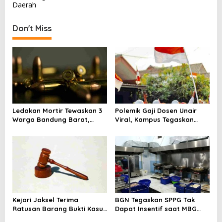
t
Daerah
n
a
Don't Miss
v
i
g
a
t
i
Ledakan Mortir Tewaskan 3
Polemik Gaji Dosen Unair
Warga Bandung Barat,
Viral, Kampus Tegaskan
o
Diduga Saat Memulung
Penghasilan Tak Hanya Gaji
n
Amunisi Bekas
Pokok
Kejari Jaksel Terima
BGN Tegaskan SPPG Tak
Ratusan Barang Bukti Kasus
Dapat Insentif saat MBG
Dugaan Fitnah Ijazah
Libur: No Service, No Pay