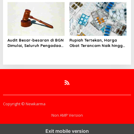
Jokowi
Audit Besar-besaran di BGN
Rupiah Tertekan, Harga
Dimulai, Seluruh Pengadaan
Obat Terancam Naik hingga
Program MBG Diperiksa
20 Persen, Pemerintah
Tetapkan Batas Maksimal
Copyright © Newkarma
Non AMP Version
Exit mobile version