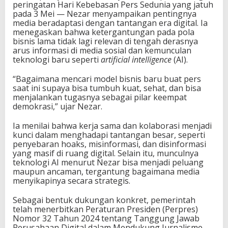
peringatan Hari Kebebasan Pers Sedunia yang jatuh
pada 3 Mei — Nezar menyampaikan pentingnya
media beradaptasi dengan tantangan era digital. Ia
menegaskan bahwa ketergantungan pada pola
bisnis lama tidak lagi relevan di tengah derasnya
arus informasi di media sosial dan kemunculan
teknologi baru seperti
artificial intelligence
(AI).
“Bagaimana mencari model bisnis baru buat pers
saat ini supaya bisa tumbuh kuat, sehat, dan bisa
menjalankan tugasnya sebagai pilar keempat
demokrasi,” ujar Nezar.
Ia menilai bahwa kerja sama dan kolaborasi menjadi
kunci dalam menghadapi tantangan besar, seperti
penyebaran hoaks, misinformasi, dan disinformasi
yang masif di ruang digital. Selain itu, munculnya
teknologi AI menurut Nezar bisa menjadi peluang
maupun ancaman, tergantung bagaimana media
menyikapinya secara strategis.
Sebagai bentuk dukungan konkret, pemerintah
telah menerbitkan Peraturan Presiden (Perpres)
Nomor 32 Tahun 2024 tentang Tanggung Jawab
Perusahaan Digital dalam Mendukung Jurnalisme