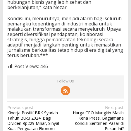
hubungan bisnis yang lebih sehat dan
berkelanjutan,” kata Nezar.
Kondisi ini, menurutnya, menjadi alarm bagi seluruh
pemangku kepentingan di industri media untuk
melakukan transformasi secara menyeluruh. Upaya
seperti diversifikasi pendapatan, kolaborasi
strategis, hingga pemanfaatan teknologi secara
adaptif menjadi langkah penting untuk memastikan
jurnalisme berkualitas tetap hidup di era digital yang
terus berubah.***
Post Views:
446
Follow Us
P
Previous post
Next post
Kinerja Positif BRK Syariah
Harga CPO Mungkin Masih
o
Tahun Buku 2024: Bagi
Kena Press, Bagaimana
s
Dividen Rp229 Miliar, Sinyal
Kondisi Sentimen Pasar di
Kuat Penguatan Ekonomi
Pekan Ini?